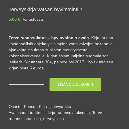
Terveyskirja vatsan hyvinvointiin
5,00
€
Varastossa
Terve ruoansulatus – hyvinvoinnin avain.
Kirja tarjoaa
käytännöllisiä ohjeita yleisimpien vatsavaivojen hoitoon ja
ajankohtaista tietoa suoliston merkityksestä
kokonaisterveydelle. Kirjan asiantuntijoina suomalaiset
lääkärit. Sivumäärä 304, painovuosi 2017. Hyväkuntoisen
kirjan hinta 5 euroa.
LISÄÄ OSTOSKORIIN
Terveyskirja
vatsan
hyvinvointiin
määrä
Osasto:
Puosun Kirja- ja levyarkku
Avainsanat tuotteelle
kirja ruuansulatuksesta
,
Terve
ruoansulatus kirja
,
terveyskirja