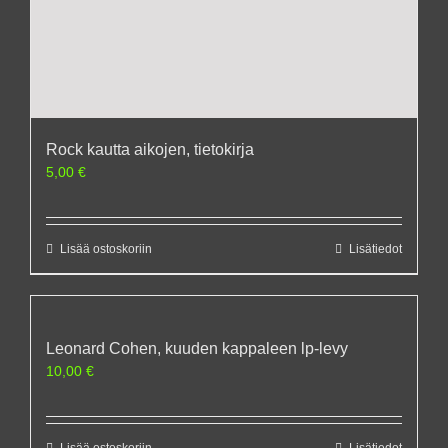
Rock kautta aikojen, tietokirja
5,00
€
Lisää ostoskoriin
Lisätiedot
Leonard Cohen, kuuden kappaleen lp-levy
10,00
€