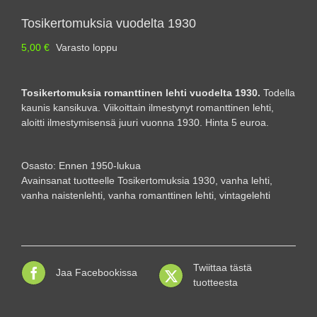
Tosikertomuksia vuodelta 1930
5,00
€
Varasto loppu
Tosikertomuksia romanttinen lehti vuodelta 1930.
Todella
kaunis kansikuva. Viikoittain ilmestynyt romanttinen lehti,
aloitti ilmestymisensä juuri vuonna 1930. Hinta 5 euroa.
Osasto:
Ennen 1950-lukua
Avainsanat tuotteelle
Tosikertomuksia 1930
,
vanha lehti
,
vanha naistenlehti
,
vanha romanttinen lehti
,
vintagelehti
Twiittaa tästä
Jaa Facebookissa
tuotteesta