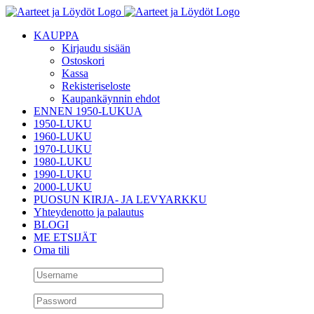
Skip
to
KAUPPA
content
Kirjaudu sisään
Ostoskori
Kassa
Rekisteriseloste
Kaupankäynnin ehdot
ENNEN 1950-LUKUA
1950-LUKU
1960-LUKU
1970-LUKU
1980-LUKU
1990-LUKU
2000-LUKU
PUOSUN KIRJA- JA LEVYARKKU
Yhteydenotto ja palautus
BLOGI
ME ETSIJÄT
Oma tili