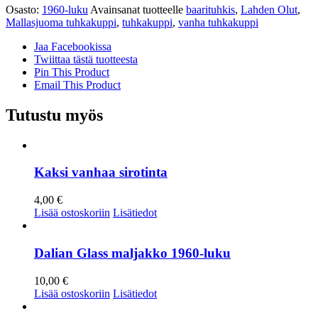
Osasto:
1960-luku
Avainsanat tuotteelle
baarituhkis
,
Lahden Olut
,
Mallasjuoma tuhkakuppi
,
tuhkakuppi
,
vanha tuhkakuppi
Jaa Facebookissa
Twiittaa tästä tuotteesta
Pin This Product
Email This Product
Tutustu myös
Kaksi vanhaa sirotinta
4,00
€
Lisää ostoskoriin
Lisätiedot
Dalian Glass maljakko 1960-luku
10,00
€
Lisää ostoskoriin
Lisätiedot