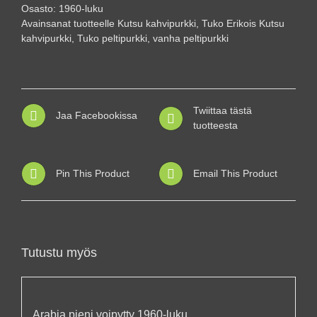
kahvipurkki
Osasto:
1960-luku
määrä
Avainsanat tuotteelle
Kutsu kahvipurkki
,
Tuko Erikois Kutsu
kahvipurkki
,
Tuko peltipurkki
,
vanha peltipurkki
Twiittaa tästä
Jaa Facebookissa
tuotteesta
Pin This Product
Email This Product
Tutustu myös
Arabia pieni voipytty 1960-luku