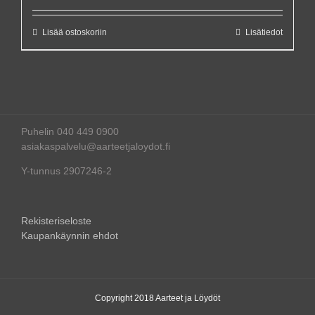
Lisää ostoskoriin
Lisätiedot
Puhelin 040 449 0900
asiakaspalvelu@aarteetjaloydot.fi
Y-tunnus 2907246-2
Rekisteriseloste
Kaupankäynnin ehdot
Copyright 2018 Aarteet ja Löydöt