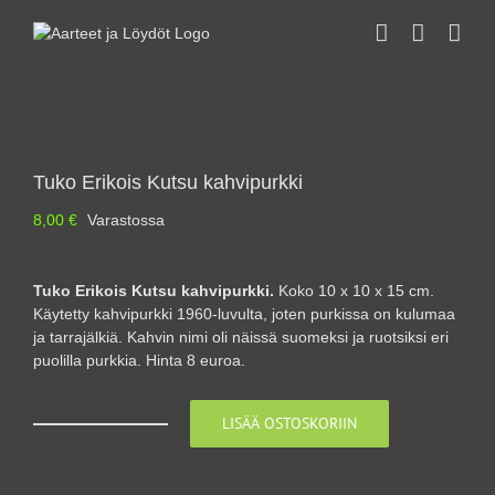
Skip
to
content
Tuko Erikois Kutsu kahvipurkki
8,00
€
Varastossa
Tuko Erikois Kutsu kahvipurkki.
Koko 10 x 10 x 15 cm.
Käytetty kahvipurkki 1960-luvulta, joten purkissa on kulumaa
ja tarrajälkiä. Kahvin nimi oli näissä suomeksi ja ruotsiksi eri
puolilla purkkia. Hinta 8 euroa.
LISÄÄ OSTOSKORIIN
Tuko
Erikois
Kutsu