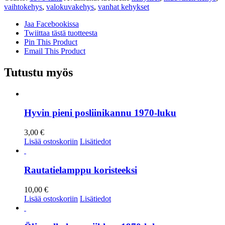
vaihtokehys
,
valokuvakehys
,
vanhat kehykset
Jaa Facebookissa
Twiittaa tästä tuotteesta
Pin This Product
Email This Product
Tutustu myös
Hyvin pieni posliinikannu 1970-luku
3,00
€
Lisää ostoskoriin
Lisätiedot
Rautatielamppu koristeeksi
10,00
€
Lisää ostoskoriin
Lisätiedot