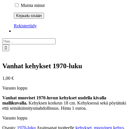
Muista minut
Rekisteröidy
Etsi
...
Vanhat kehykset 1970-luku
1,00
€
Varasto loppu
Vanhat muoviset 1970-luvun kehykset uudella kivalla
mallikuvalla.
Kehyksen korkeus 18 cm. Kehyksessä sekä pöytätuki
että seinäkiinnitysmahdollisuus. Hinta 1 euroa.
Varasto loppu
Osasto:
1970-luku
Avainsanat tuotteelle
kehykset
,
muovinen kehys
,