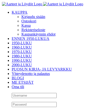
Skip
to
KAUPPA
content
Kirjaudu sisään
Ostoskori
Kassa
Rekisteriseloste
Kaupankäynnin ehdot
ENNEN 1950-LUKUA
1950-LUKU
1960-LUKU
1970-LUKU
1980-LUKU
1990-LUKU
2000-LUKU
PUOSUN KIRJA- JA LEVYARKKU
Yhteydenotto ja palautus
BLOGI
ME ETSIJÄT
Oma tili