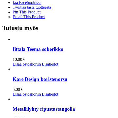
Jaa Facebookissa
Twiittaa tästä tuotteesta
Pin This Product
Email This Product
Tutustu myös
Iittala Teema sokerikko
10,00
€
Lisää ostoskoriin
Lisätiedot
Kare Design koristenorsu
5,00
€
Lisää ostoskoriin
Lisätiedot
Metallilyhty ripustustangolla