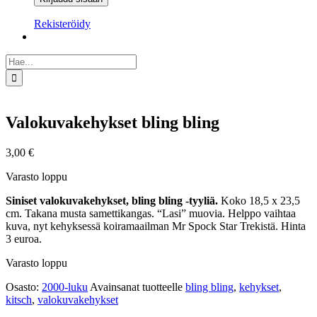
Rekisteröidy
Etsi
...
Valokuvakehykset bling bling
3,00
€
Varasto loppu
Siniset valokuvakehykset, bling bling -tyyliä.
Koko 18,5 x 23,5
cm. Takana musta samettikangas. “Lasi” muovia. Helppo vaihtaa
kuva, nyt kehyksessä koiramaailman Mr Spock Star Trekistä. Hinta
3 euroa.
Varasto loppu
Osasto:
2000-luku
Avainsanat tuotteelle
bling bling
,
kehykset
,
kitsch
,
valokuvakehykset