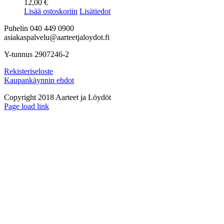
12,00
€
Lisää ostoskoriin
Lisätiedot
Puhelin 040 449 0900
asiakaspalvelu@aarteetjaloydot.fi
Y-tunnus 2907246-2
Rekisteriseloste
Kaupankäynnin ehdot
Copyright 2018 Aarteet ja Löydöt
Instagram
Page load link
Go
to
Top