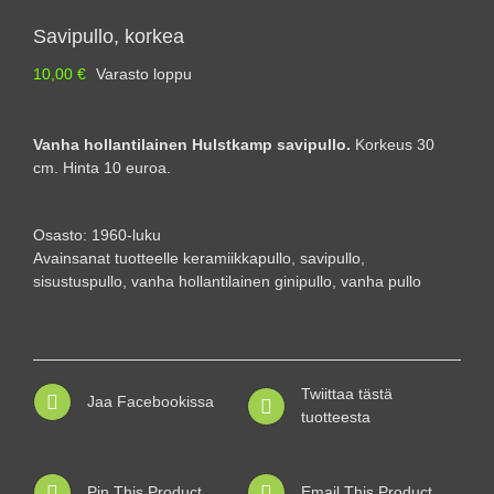
Savipullo, korkea
10,00
€
Varasto loppu
Vanha hollantilainen Hulstkamp savipullo.
Korkeus 30
cm. Hinta 10 euroa.
Osasto:
1960-luku
Avainsanat tuotteelle
keramiikkapullo
,
savipullo
,
sisustuspullo
,
vanha hollantilainen ginipullo
,
vanha pullo
Twiittaa tästä
Jaa Facebookissa
tuotteesta
Pin This Product
Email This Product