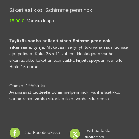
Sikarilaatikko, Schimmelpenninck
15,00
€
Varasto loppu
Tyylikäs vanha hollantilainen Shimmelpenninck
sikarirasia, tyhjä.
Mukavasti säilynyt, toki vähän iän tuomaa
ajanpatinaa. Koko 25 x 11 x 4 cm. Nostalginen vanha
sikarilaatikko kököttämään vaikka kirjoituspöydän reunalle.
Hinta 15 euroa.
Osasto:
1950-luku
Avainsanat tuotteelle
Schimmelpenninck
,
vanha laatikko
,
vanha rasia
,
vanha sikarilaatikko
,
vanha sikarirasia
Twiittaa tästä
Jaa Facebookissa
tuotteesta