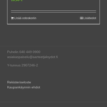
Lisää ostoskoriin
Lisätiedot
Puhelin 040 449 0900
asiakaspalvelu@aarteetjaloydot.fi
Y-tunnus 2907246-2
Rekisteriseloste
Kaupankäynnin ehdot