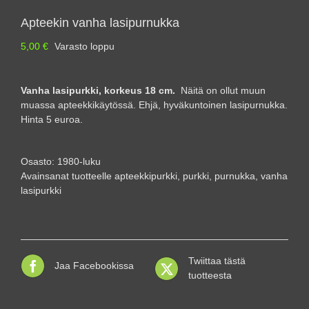
Apteekin vanha lasipurnukka
5,00
€
Varasto loppu
Vanha lasipurkki, korkeus 18 cm.
Näitä on ollut muun
muassa apteekkikäytössä. Ehjä, hyväkuntoinen lasipurnukka.
Hinta 5 euroa.
Osasto:
1980-luku
Avainsanat tuotteelle
apteekkipurkki
,
purkki
,
purnukka
,
vanha
lasipurkki
Twiittaa tästä
Jaa Facebookissa
tuotteesta