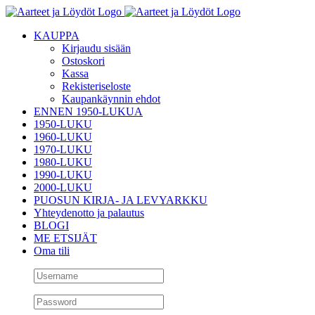
Skip
to
KAUPPA
content
Kirjaudu sisään
Ostoskori
Kassa
Rekisteriseloste
Kaupankäynnin ehdot
ENNEN 1950-LUKUA
1950-LUKU
1960-LUKU
1970-LUKU
1980-LUKU
1990-LUKU
2000-LUKU
PUOSUN KIRJA- JA LEVYARKKU
Yhteydenotto ja palautus
BLOGI
ME ETSIJÄT
Oma tili