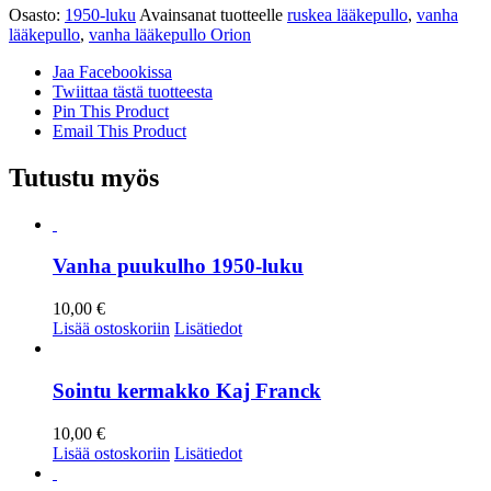
Osasto:
1950-luku
Avainsanat tuotteelle
ruskea lääkepullo
,
vanha
lääkepullo
,
vanha lääkepullo Orion
Jaa Facebookissa
Twiittaa tästä tuotteesta
Pin This Product
Email This Product
Tutustu myös
Vanha puukulho 1950-luku
10,00
€
Lisää ostoskoriin
Lisätiedot
Sointu kermakko Kaj Franck
10,00
€
Lisää ostoskoriin
Lisätiedot