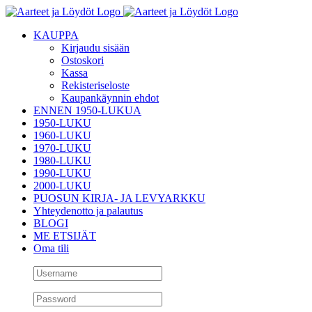
Skip
to
KAUPPA
content
Kirjaudu sisään
Ostoskori
Kassa
Rekisteriseloste
Kaupankäynnin ehdot
ENNEN 1950-LUKUA
1950-LUKU
1960-LUKU
1970-LUKU
1980-LUKU
1990-LUKU
2000-LUKU
PUOSUN KIRJA- JA LEVYARKKU
Yhteydenotto ja palautus
BLOGI
ME ETSIJÄT
Oma tili