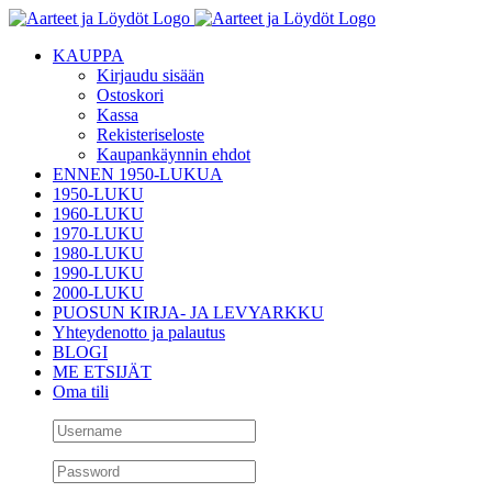
Skip
to
KAUPPA
content
Kirjaudu sisään
Ostoskori
Kassa
Rekisteriseloste
Kaupankäynnin ehdot
ENNEN 1950-LUKUA
1950-LUKU
1960-LUKU
1970-LUKU
1980-LUKU
1990-LUKU
2000-LUKU
PUOSUN KIRJA- JA LEVYARKKU
Yhteydenotto ja palautus
BLOGI
ME ETSIJÄT
Oma tili