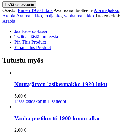
Vanha
Lisää ostoskoriin
maljakko
Osasto:
Ennen 1950-lukua
Avainsanat tuotteelle
Ara maljakko
,
Arabia
Arabia Ara maljakko
,
maljakko
,
vanha maljakko
Tuotemerkki:
Ara
Arabia
määrä
Jaa Facebookissa
Twiittaa tästä tuotteesta
Pin This Product
Email This Product
Tutustu myös
Nuutajärven lasikermakko 1920-luku
5,00
€
Lisää ostoskoriin
Lisätiedot
Vanha postikortti 1900-luvun alku
2,00
€