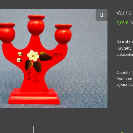
Vanha 
5,00
€
V
Kaunis 
Käytetty,
väkisinki
Osasto:
Avainsan
kynttelik