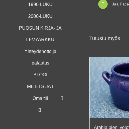
Jaa Face
1990-LUKU
2000-LUKU
PUOSUN KIRJA- JA
Tutustu myös
LEVYARKKU
Yhteydenotto ja
palautus
BLOGI
ME ETSIJÄT
Oma tili
Arabia pieni voip