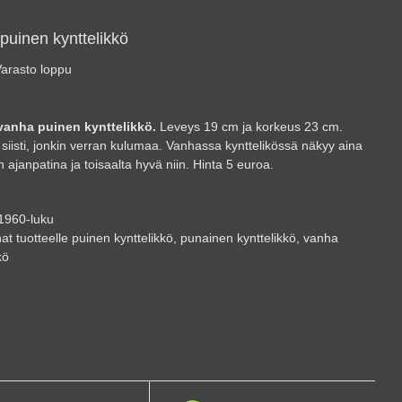
puinen kynttelikkö
arasto loppu
vanha puinen kynttelikkö.
Leveys 19 cm ja korkeus 23 cm.
 siisti, jonkin verran kulumaa. Vanhassa kynttelikössä näkyy aina
n ajanpatina ja toisaalta hyvä niin. Hinta 5 euroa.
1960-luku
at tuotteelle
puinen kynttelikkö
,
punainen kynttelikkö
,
vanha
kö