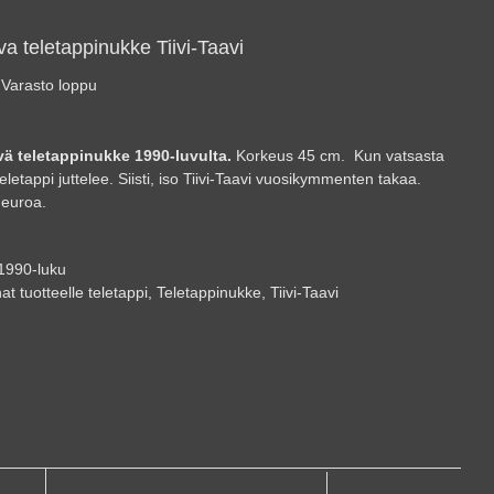
va teletappinukke Tiivi-Taavi
Varasto loppu
vä teletappinukke 1990-luvulta.
Korkeus 45 cm. Kun vatsasta
eletappi juttelee. Siisti, iso Tiivi-Taavi vuosikymmenten takaa.
 euroa.
1990-luku
at tuotteelle
teletappi
,
Teletappinukke
,
Tiivi-Taavi