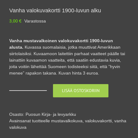
Vanha valokuvakortti 1900-luvun alku
3,00
€
Varastossa
Vanha mustavalkoinen valokuvakortti 1900-luvun
alusta.
Kuvassa suomalaisia, jotka muuttivat Amerikkaan
siirtolaisiksi. Kuvaamoon laitettiin parhaat vaatteet päälle tai
lainattiin kuvaamon vaatteita, että saatiin edustavia kuvia,
joita voitiin lähettää Suomeen todisteeksi siitä, että “hyvin
menee” rapakon takana. Kuvan hinta 3 euroa.
LISÄÄ OSTOSKORIIN
Vanha
valokuvakortti
1900-
luvun
Osasto:
Puosun Kirja- ja levyarkku
alku
Avainsanat tuotteelle
mustavalkokuva
,
valokuvakortti
,
vanha
määrä
valokuva