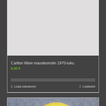
Carlton Ware maustesirotin 1970-luku
6,00
€
Lisää ostoskoriin
Lisätiedot