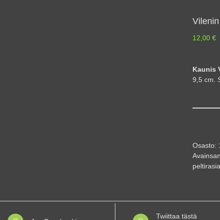
Vilenin
12,00
€
Kaunis V
9,5 cm. S
Osasto:
Avainsan
peltirasi
Twiittaa tästä