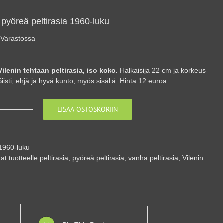
 pyöreä peltirasia 1960-luku
Varastossa
ilenin tehtaan peltirasia, iso koko.
Halkaisija 22 cm ja korkeus
iisti, ehjä ja hyvä kunto, myös sisältä. Hinta 12 euroa.
LISÄÄ OSTOSKORIIN
Vilenin
pyöreä
peltirasia
1960-
1960-luku
luku
at tuotteelle
peltirasia
,
pyöreä peltirasia
,
vanha peltirasia
,
Vilenin
määrä
a