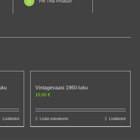
Pin This Product
uku
Vintagevaasi 1960-luku
10,00
€
Lisätiedot
Lisää ostoskoriin
Lisätiedot