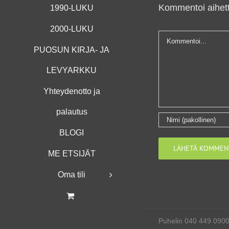
Kommentoi aihett
1990-LUKU
2000-LUKU
Kommentti
PUOSUN KIRJA- JA
LEVYARKKU
Yhteydenotto ja
palautus
BLOGI
ME ETSIJÄT
Oma tili
Puhelin 040 449 090