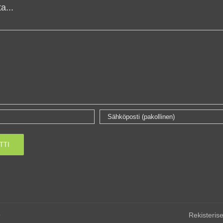
a...
0
Rekisterise