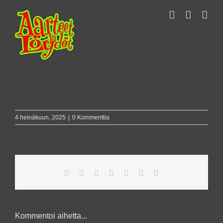
Skip
to
content
4 heinäkuun, 2025
|
0 Kommenttia
Facebook
X
Reddit
LinkedIn
WhatsApp
Pinterest
Sähköposti
Kommentoi aihetta...