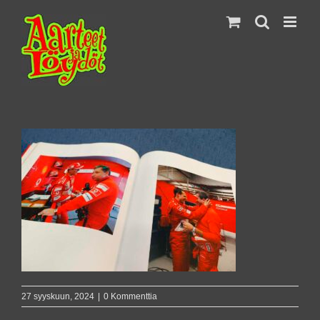
Skip
to
content
27 syyskuun, 2024
|
0 Kommenttia