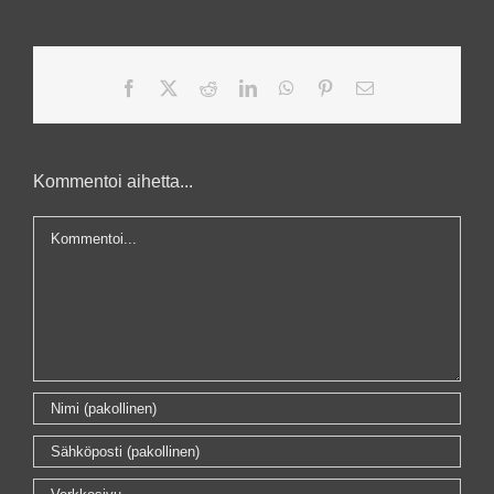
Facebook
X
Reddit
LinkedIn
WhatsApp
Pinterest
Sähköposti
Kommentoi aihetta...
Kommentti