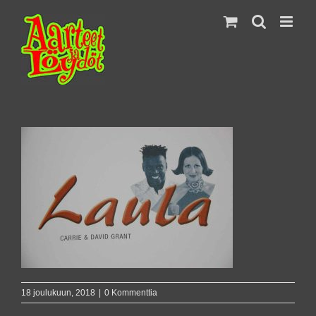
Skip
to
content
18 joulukuun, 2018
|
0 Kommenttia