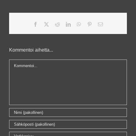
Facebook
X
Reddit
LinkedIn
WhatsApp
Pinterest
Sähköposti
Kommentoi aihetta...
Kommentti