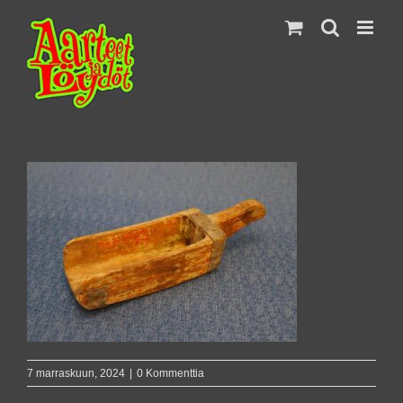
Skip
to
content
7 marraskuun, 2024
|
0 Kommenttia