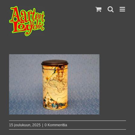
Skip
to
content
15 joulukuun, 2025
|
0 Kommenttia