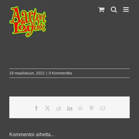
Skip
to
content
18 maaliskuun, 2022
|
0 Kommenttia
Facebook
X
Reddit
LinkedIn
WhatsApp
Pinterest
Sähköposti
Kommentoi aihetta...