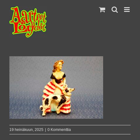
Skip
to
content
19 heinäkuun, 2025
|
0 Kommenttia