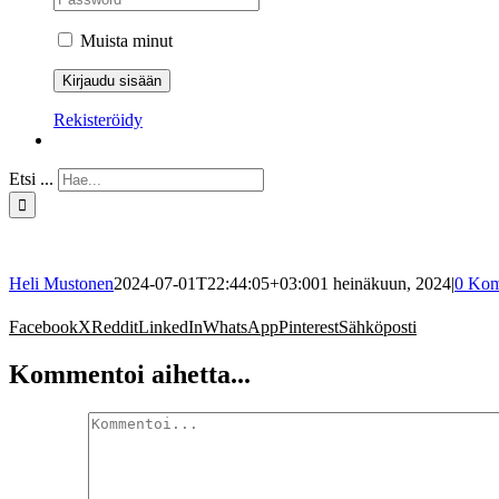
Muista minut
Rekisteröidy
Etsi ...
Heli Mustonen
2024-07-01T22:44:05+03:00
1 heinäkuun, 2024
|
0 Kom
Facebook
X
Reddit
LinkedIn
WhatsApp
Pinterest
Sähköposti
Kommentoi aihetta...