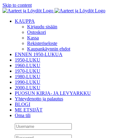
Skip to content
KAUPPA
Kirjaudu sisään
Ostoskori
Kassa
Rekisteriseloste
Kaupankäynnin ehdot
ENNEN 1950-LUKUA
1950-LUKU
1960-LUKU
1970-LUKU
1980-LUKU
1990-LUKU
2000-LUKU
PUOSUN KIRJA- JA LEVYARKKU
Yhteydenotto ja palautus
BLOGI
ME ETSIJÄT
Oma tili