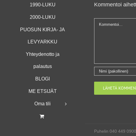
Kommentoi aihett
1990-LUKU
2000-LUKU
Kommentti
PUOSUN KIRJA- JA
LEVYARKKU
Yhteydenotto ja
palautus
BLOGI
ME ETSIJÄT
Oma tili
Puhelin 040 449 090