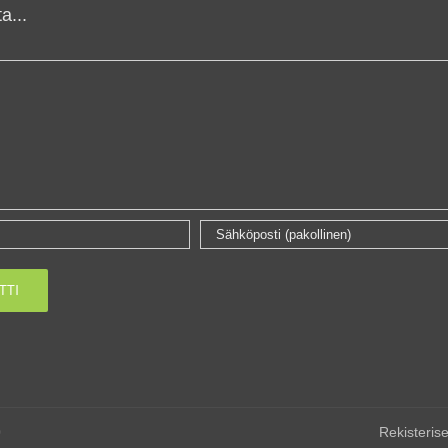
a...
0
Rekisterise