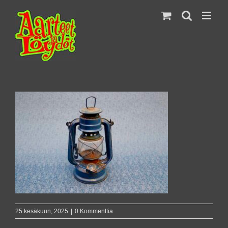
Skip
to
content
25 kesäkuun, 2025
|
0 Kommenttia