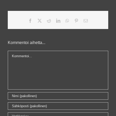
Facebook
X
Reddit
LinkedIn
WhatsApp
Pinterest
Sähköposti
Kommentoi aihetta...
Kommentti