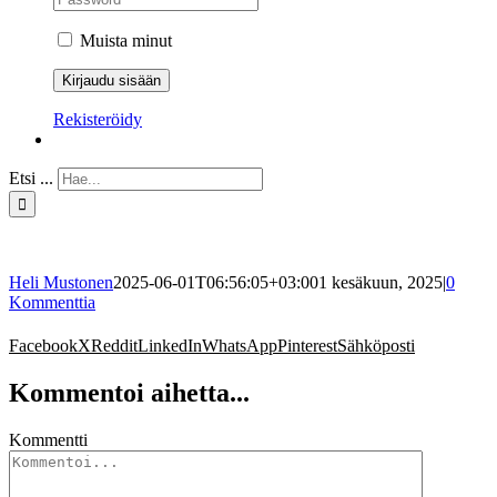
Muista minut
Rekisteröidy
Etsi ...
Heli Mustonen
2025-06-01T06:56:05+03:00
1 kesäkuun, 2025
|
0
Kommenttia
Facebook
X
Reddit
LinkedIn
WhatsApp
Pinterest
Sähköposti
Kommentoi aihetta...
Kommentti