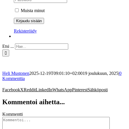
Muista minut
Rekisteröidy
Etsi ...
Heli Mustonen
2025-12-19T09:01:10+02:00
19 joulukuun, 2025
|
0
Kommenttia
Facebook
X
Reddit
LinkedIn
WhatsApp
Pinterest
Sähköposti
Kommentoi aihetta...
Kommentti