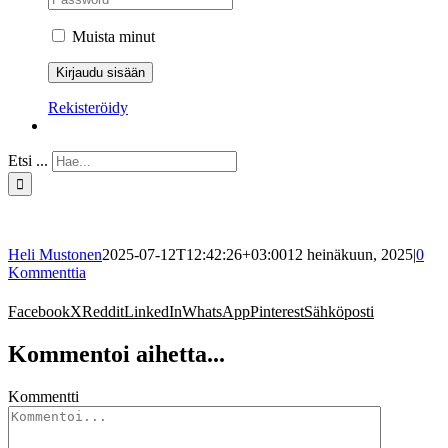
Muista minut
Rekisteröidy
Etsi ...
Heli Mustonen
2025-07-12T12:42:26+03:00
12 heinäkuun, 2025
|
0
Kommenttia
Facebook
X
Reddit
LinkedIn
WhatsApp
Pinterest
Sähköposti
Kommentoi aihetta...
Kommentti