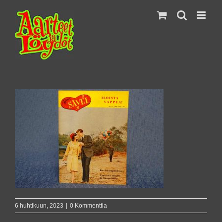
Skip
to
content
6 huhtikuun, 2023
|
0 Kommenttia