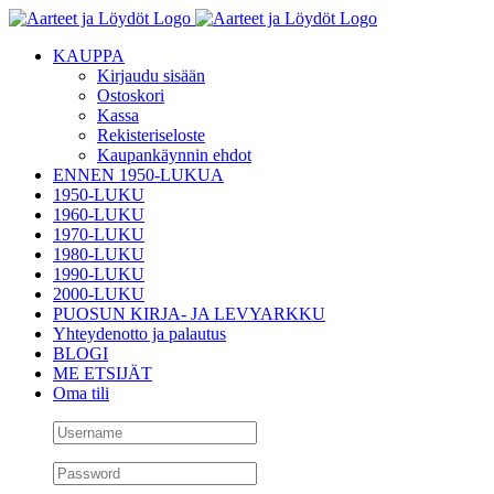
Skip
to
KAUPPA
content
Kirjaudu sisään
Ostoskori
Kassa
Rekisteriseloste
Kaupankäynnin ehdot
ENNEN 1950-LUKUA
1950-LUKU
1960-LUKU
1970-LUKU
1980-LUKU
1990-LUKU
2000-LUKU
PUOSUN KIRJA- JA LEVYARKKU
Yhteydenotto ja palautus
BLOGI
ME ETSIJÄT
Oma tili