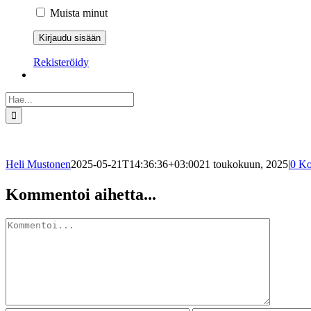
Muista minut
Rekisteröidy
Etsi
...
Heli Mustonen
2025-05-21T14:36:36+03:00
21 toukokuun, 2025
|
0 Ko
Facebook
X
Reddit
LinkedIn
WhatsApp
Pinterest
Sähköposti
Kommentoi aihetta...
Kommentti