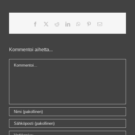
Facebook
X
Reddit
LinkedIn
WhatsApp
Pinterest
Sähköposti
Kommentoi aihetta...
Kommentti