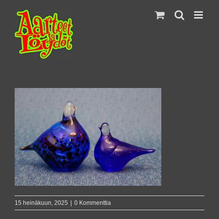
Skip
to
content
15 heinäkuun, 2025
|
0 Kommenttia