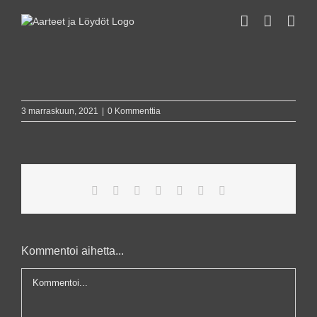
Skip
to
content
3 marraskuun, 2021
|
0 Kommenttia
Facebook
X
Reddit
LinkedIn
WhatsApp
Pinterest
Sähköposti
Kommentoi aihetta...
Kommentti