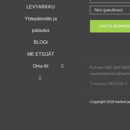
LEVYARKKU
Yhteydenotto ja
palautus
BLOGI
ME ETSIJÄT
Oma tili
Puhelin 040 449 090
asiakaspalvelu@aartee
Y-tunnus 2907246-2
Copyright 2018 Aarteet j