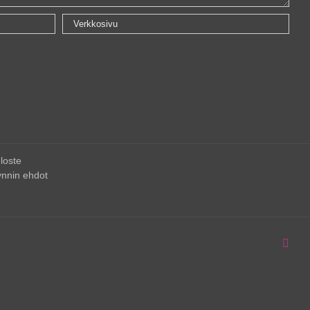
loste
nnin ehdot
Inst