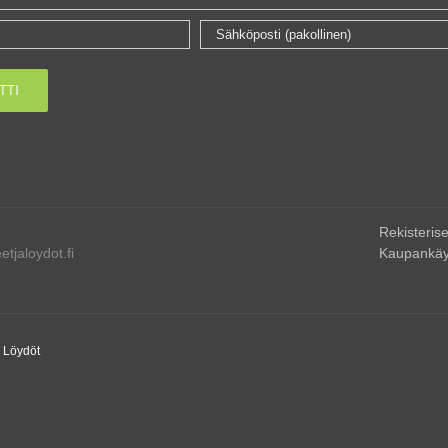
0
Rekisterise
tjaloydot.fi
Kaupankäy
a Löydöt