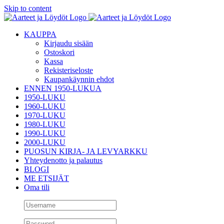
Skip to content
KAUPPA
Kirjaudu sisään
Ostoskori
Kassa
Rekisteriseloste
Kaupankäynnin ehdot
ENNEN 1950-LUKUA
1950-LUKU
1960-LUKU
1970-LUKU
1980-LUKU
1990-LUKU
2000-LUKU
PUOSUN KIRJA- JA LEVYARKKU
Yhteydenotto ja palautus
BLOGI
ME ETSIJÄT
Oma tili