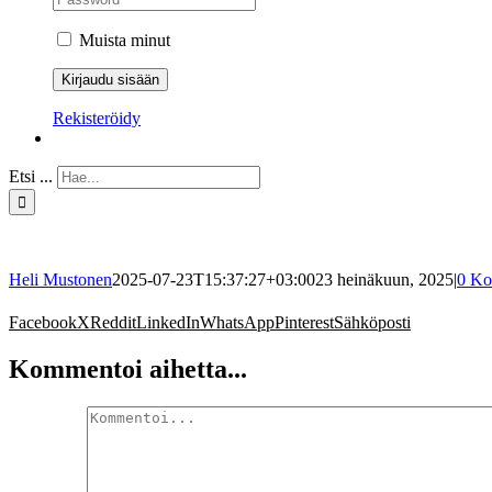
Muista minut
Rekisteröidy
Etsi ...
Heli Mustonen
2025-07-23T15:37:27+03:00
23 heinäkuun, 2025
|
0 Ko
Facebook
X
Reddit
LinkedIn
WhatsApp
Pinterest
Sähköposti
Kommentoi aihetta...