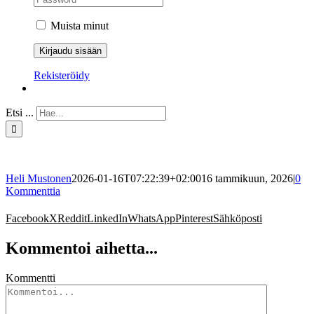
Muista minut
Rekisteröidy
Etsi ...
Heli Mustonen
2026-01-16T07:22:39+02:00
16 tammikuun, 2026
|
0
Kommenttia
Facebook
X
Reddit
LinkedIn
WhatsApp
Pinterest
Sähköposti
Kommentoi aihetta...
Kommentti