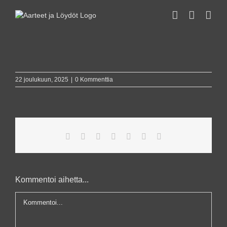
Skip
to
content
22 joulukuun, 2025
|
0 Kommenttia
Facebook
X
Reddit
LinkedIn
WhatsApp
Pinterest
Sähköposti
Kommentoi aihetta...
Kommentti