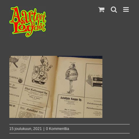
Skip
to
content
15 joulukuun, 2021
|
0 Kommenttia