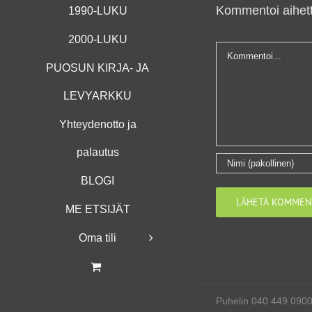
Kommentoi aihett
1990-LUKU
2000-LUKU
Kommentti
PUOSUN KIRJA- JA
LEVYARKKU
Yhteydenotto ja
palautus
BLOGI
ME ETSIJÄT
Oma tili
Puhelin 040 449 090