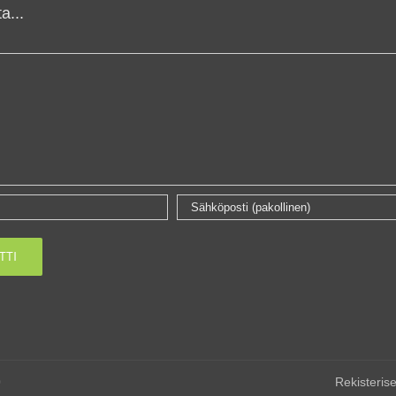
a...
0
Rekisterise