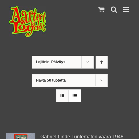
Skip
to
content
Lajittele:
Päiväys
Näytä
50 tuotetta
Gabriel Linde Tuntematon vaara 1948