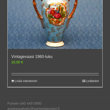
Vintagevaasi 1960-luku
10,00
€
Lisää ostoskoriin
Lisätiedot
Puhelin 040 449 0900
asiakaspalvelu@aarteetjaloydot.fi