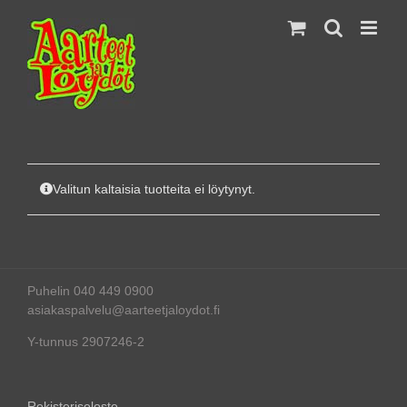
Skip
to
content
Valitun kaltaisia tuotteita ei löytynyt.
Puhelin 040 449 0900
asiakaspalvelu@aarteetjaloydot.fi
Y-tunnus 2907246-2
Rekisteriseloste