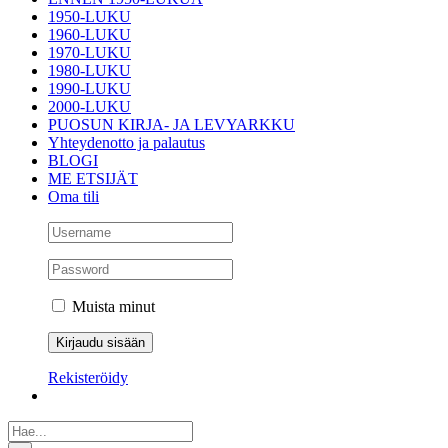
1950-LUKU
1960-LUKU
1970-LUKU
1980-LUKU
1990-LUKU
2000-LUKU
PUOSUN KIRJA- JA LEVYARKKU
Yhteydenotto ja palautus
BLOGI
ME ETSIJÄT
Oma tili
Muista minut
Rekisteröidy
Etsi
...