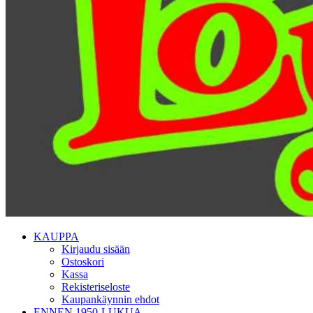
KAUPPA
Kirjaudu sisään
Ostoskori
Kassa
Rekisteriseloste
Kaupankäynnin ehdot
ENNEN 1950-LUKUA