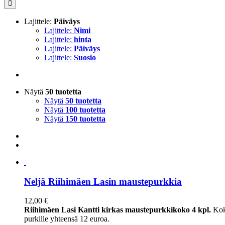
Lajittele:
Päiväys
Lajittele:
Nimi
Lajittele:
hinta
Lajittele:
Päiväys
Lajittele:
Suosio
Näytä
50 tuotetta
Näytä
50 tuotetta
Näytä
100 tuotetta
Näytä
150 tuotetta
Neljä Riihimäen Lasin maustepurkkia
12,00
€
Riihimäen Lasi Kantti kirkas maustepurkkikoko 4 kpl.
Kok
purkille yhteensä 12 euroa.