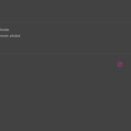
loste
nnin ehdot
Inst