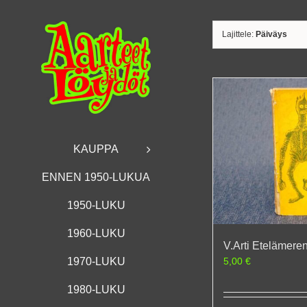
Skip
to
content
Lajittele:
Päiväys
KAUPPA
ENNEN 1950-LUKUA
1950-LUKU
1960-LUKU
V.Arti Etelämere
5,00
€
1970-LUKU
1980-LUKU