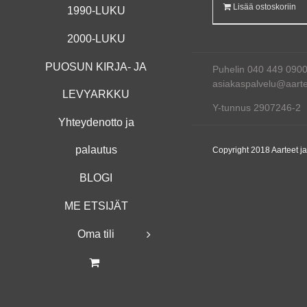
Lisää ostoskoriin
1990-LUKU
2000-LUKU
PUOSUN KIRJA- JA
Puhelin 040 449 090
asiakaspalvelu@aartee
LEVYARKKU
Y-tunnus 2907246-2
Yhteydenotto ja
palautus
Copyright 2018 Aarteet j
BLOGI
ME ETSIJÄT
Oma tili