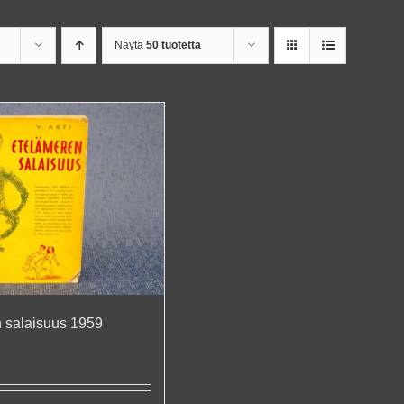
Näytä
50 tuotetta
n salaisuus 1959