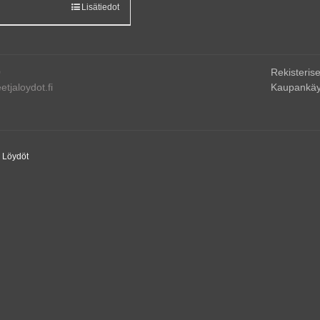
Lisätiedot
0
Rekisterise
tjaloydot.fi
Kaupankäy
a Löydöt