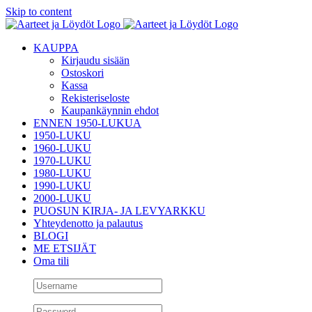
Skip to content
KAUPPA
Kirjaudu sisään
Ostoskori
Kassa
Rekisteriseloste
Kaupankäynnin ehdot
ENNEN 1950-LUKUA
1950-LUKU
1960-LUKU
1970-LUKU
1980-LUKU
1990-LUKU
2000-LUKU
PUOSUN KIRJA- JA LEVYARKKU
Yhteydenotto ja palautus
BLOGI
ME ETSIJÄT
Oma tili