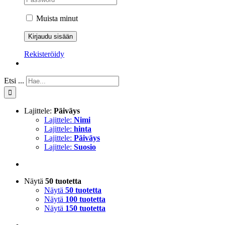
Muista minut
Rekisteröidy
Etsi ...
Lajittele:
Päiväys
Lajittele:
Nimi
Lajittele:
hinta
Lajittele:
Päiväys
Lajittele:
Suosio
Näytä
50 tuotetta
Näytä
50 tuotetta
Näytä
100 tuotetta
Näytä
150 tuotetta