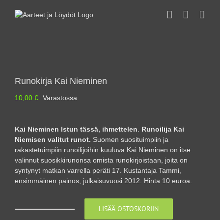
Skip
to
content
Runokirja Kai Nieminen
10,00
€
Varastossa
Kai Nieminen Istun tässä, ihmettelen
.
Runoilija Kai
Niemisen valitut runot.
Suomen suosituimpiin ja
rakastetuimpiin runoilijoihin kuuluva Kai Nieminen on itse
valinnut suosikkirunonsa omista runokirjoistaan, joita on
syntynyt matkan varrella peräti 17. Kustantaja Tammi,
ensimmäinen painos, julkaisuvuosi 2012. Hinta 10 euroa.
LISÄÄ OSTOSKORIIN
Runokirja