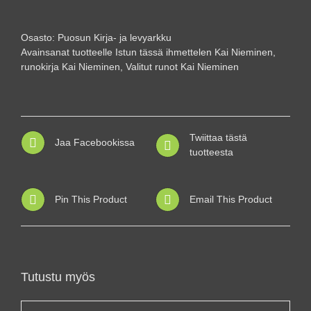
Kai
Nieminen
määrä
Osasto:
Puosun Kirja- ja levyarkku
Avainsanat tuotteelle
Istun tässä ihmettelen Kai Nieminen
,
runokirja Kai Nieminen
,
Valitut runot Kai Nieminen
Twiittaa tästä
Jaa Facebookissa
tuotteesta
Pin This Product
Email This Product
Tutustu myös