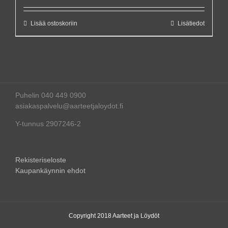
Lisää ostoskoriin
Lisätiedot
Puhelin 040 449 0900
asiakaspalvelu@aarteetjaloydot.fi
Y-tunnus 2907246-2
Rekisteriseloste
Kaupankäynnin ehdot
Copyright 2018 Aarteet ja Löydöt