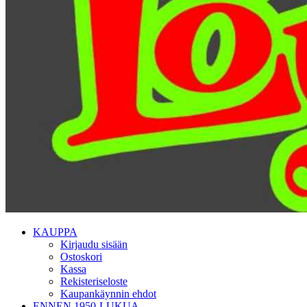
KAUPPA
Kirjaudu sisään
Ostoskori
Kassa
Rekisteriseloste
Kaupankäynnin ehdot
ENNEN 1950-LUKUA