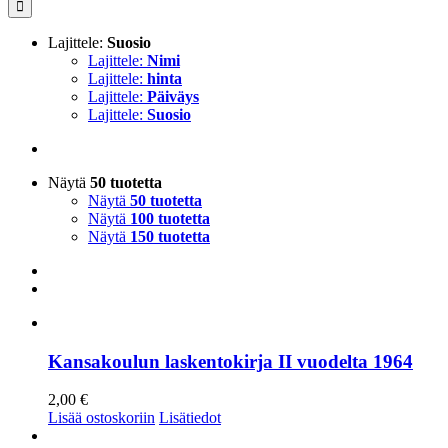
Lajittele:
Suosio
Lajittele:
Nimi
Lajittele:
hinta
Lajittele:
Päiväys
Lajittele:
Suosio
Näytä
50 tuotetta
Näytä
50 tuotetta
Näytä
100 tuotetta
Näytä
150 tuotetta
Kansakoulun laskentokirja II vuodelta 1964
2,00
€
Lisää ostoskoriin
Lisätiedot