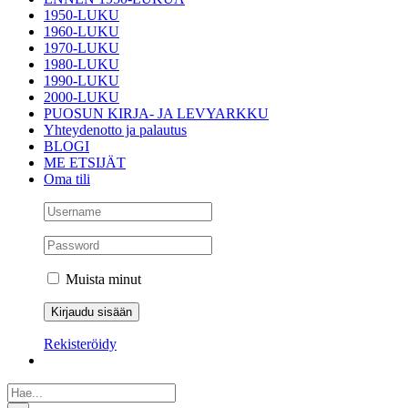
1950-LUKU
1960-LUKU
1970-LUKU
1980-LUKU
1990-LUKU
2000-LUKU
PUOSUN KIRJA- JA LEVYARKKU
Yhteydenotto ja palautus
BLOGI
ME ETSIJÄT
Oma tili
Muista minut
Rekisteröidy
Etsi
...