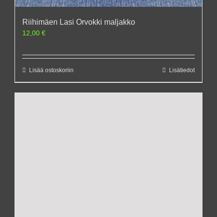
Riihimäen Lasi Orvokki maljakko
12,00
€
Lisää ostoskoriin
Lisätiedot