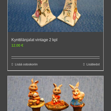
Kynttilänjalat vintage 2 kpl
12,00
€
Lisää ostoskoriin
Lisätiedot