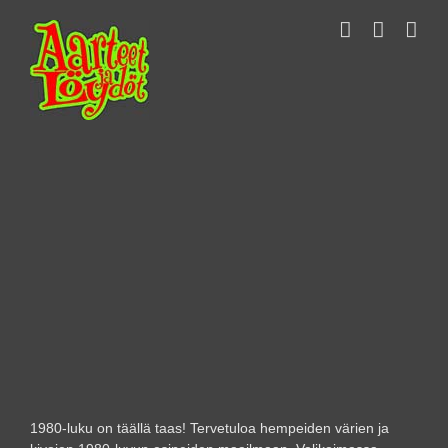
Skip
to
content
1980-luku on täällä taas! Tervetuloa hempeiden värien ja