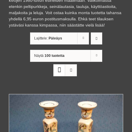
kivojen 1980-luvun esineiden maailmaan. Valikoimassa
etenkin peltipurkkeja, seinälautasia, tauluja, käyttöastioita,
maljakoita ja leluja. Voit ostaa kuinka monta tuotetta tahansa
yhdellä 6,95 euron postitusmaksulla. Ehkä teet tilauksen
ystäväsi kanssa kimpassa, niin säästätte vielä lisää!
Lajittele:
Päiväys
Näytä
100 tuotetta